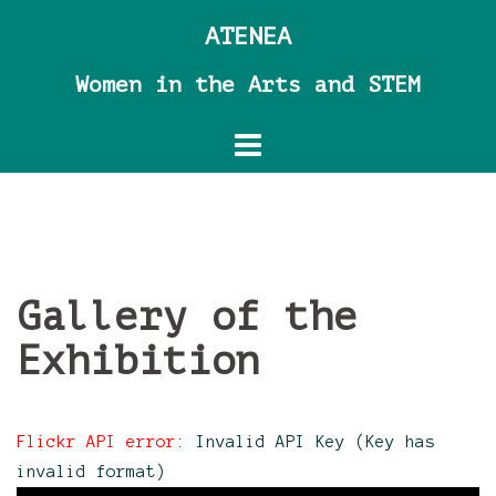
Skip
ATENEA
to
content
Women in the Arts and STEM
Gallery of the
Exhibition
Flickr API error:
Invalid API Key (Key has
invalid format)